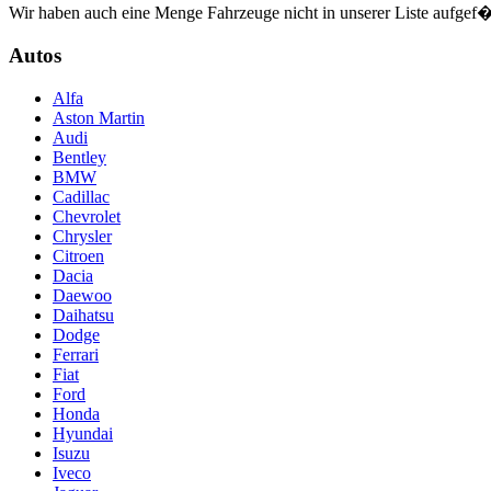
Wir haben auch eine Menge Fahrzeuge nicht in unserer Liste aufgef�
Autos
Alfa
Aston Martin
Audi
Bentley
BMW
Cadillac
Chevrolet
Chrysler
Citroen
Dacia
Daewoo
Daihatsu
Dodge
Ferrari
Fiat
Ford
Honda
Hyundai
Isuzu
Iveco