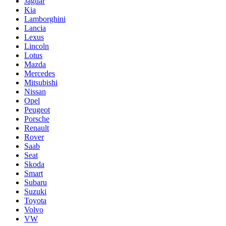
Jaguar
Kia
Lamborghini
Lancia
Lexus
Lincoln
Lotus
Mazda
Mercedes
Mitsubishi
Nissan
Opel
Peugeot
Porsche
Renault
Rover
Saab
Seat
Skoda
Smart
Subaru
Suzuki
Toyota
Volvo
VW