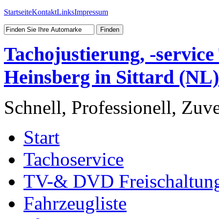
Startseite
Kontakt
Links
Impressum
Tachojustierung, -servic
Heinsberg in Sittard (NL)
Schnell, Professionell, Zuv
Start
Tachoservice
TV-& DVD Freischaltun
Fahrzeugliste