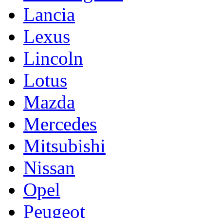
Lancia
Lexus
Lincoln
Lotus
Mazda
Mercedes
Mitsubishi
Nissan
Opel
Peugeot